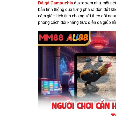
Đá gà Campuchia
được xem như một nét v
bản lĩnh thông qua từng pha ra đòn dứt kho
cảm giác kịch tính cho người theo dõi ngay
phong cách đối kháng trực diện đã giúp hìn