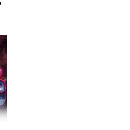
à
Kiến
Thức
Xổ
Số
MM88
Cần
Biết