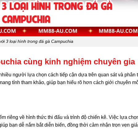
ới 3 loại hình trong đá gà Campuchia
uchia cùng kinh nghiệm chuyên gia
hiều người lựa chọn cách tiếp cận dựa trên quan sát và phân t
 mang tính tham khảo, giúp bạn hiểu rõ hơn cách giới chuyên m
m riêng về hình thức thi đấu và trình độ chiến kê. Việc lựa chọ
giúp bạn dễ nắm bắt diễn biến, đồng thời cảm nhận trọn vẹn giá 