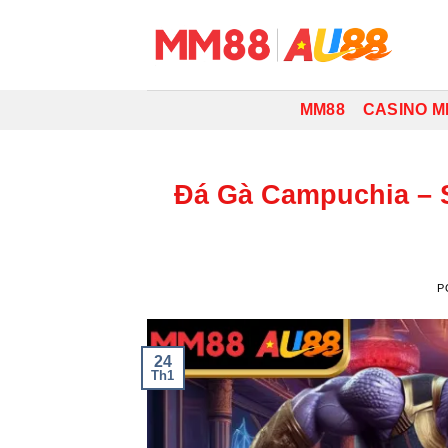
Skip
to
content
MM88
CASINO M
Đá Gà Campuchia –
P
24
Th1