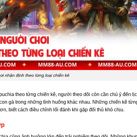
ơi nhận định theo từng loại chiến kê
puchia theo từng chiến kê, người theo dõi còn cần chú ý đến lị
i con gà trong những tình huống khác nhau. Những chiến kê từn
hơn, biết cách điều chỉnh lối đánh khi gặp đối thủ khó chịu.
ợp
chia cũng ảnh hưởng lớn đến trải nghiệm theo dõi. Những khu