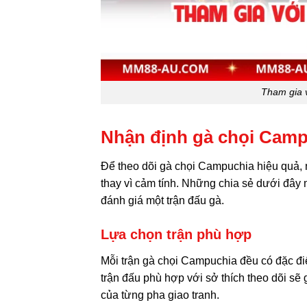
Tham gia v
Nhận định gà chọi Camp
Để theo dõi gà chọi Campuchia hiệu quả, n
thay vì cảm tính. Những chia sẻ dưới đây
đánh giá một trận đấu gà.
Lựa chọn trận phù hợp
Mỗi trận gà chọi Campuchia đều có đặc điể
trận đấu phù hợp với sở thích theo dõi sẽ 
của từng pha giao tranh.