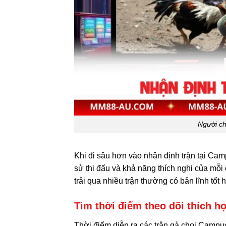
Người ch
Khi đi sâu hơn vào nhận định trận tại Cam
sử thi đấu và khả năng thích nghi của mỗ
trải qua nhiều trận thường có bản lĩnh tốt 
Tìm thời điểm theo dõi thích h
Thời điểm diễn ra các trận gà chọi Campu