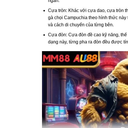
ngắn.
Cựa tròn: Khác với cựa dao, cựa tròn t
gà chọi Campuchia theo hình thức này 
và cách di chuyển của từng bên.
Cựa đòn: Cựa đòn đề cao kỹ năng, thế 
dạng này, từng pha ra đòn đều được tính