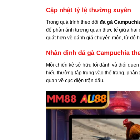
Cập nhật tỷ lệ thường xuyên
Trong quá trình theo dõi
đá gà Campuchi
để phản ánh tương quan thực tế giữa hai 
quát hơn về đánh giá chuyên môn, từ đó h
Nhận định đá gà Campuchia the
Mỗi chiến kê sở hữu lối đánh và thói que
hiểu thường tập trung vào thể trạng, phản
quan về cục diện trận đấu.