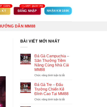
 KÝ
ĐĂNG NHẬP
NHẬN KM 188K
HƯỚNG DẪN MM88
BÀI VIẾT MỚI NHẤT
Đá Gà Campuchia –
24
Săn Thưởng Tiềm
Th1
Năng Cùng Nhà Cái
MM88
ở
Chức năng bình luận bị tắt
Đá
Gà
Đá Gà Tre – Đấu
24
Campuchia
Trường Chiến Kê
Th1
–
Đỉnh Cao Tại MM88
Săn
ở
Chức năng bình luận bị tắt
Thưởng
Đá
Tiềm