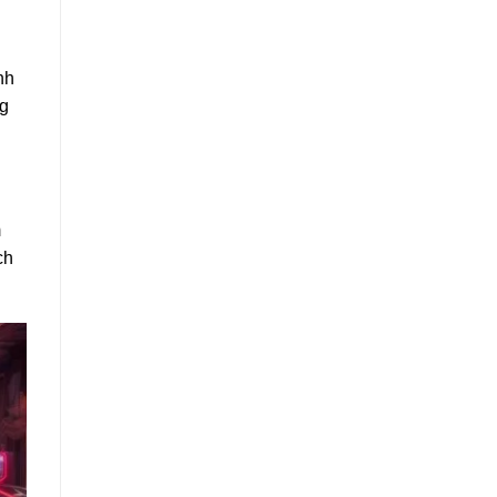
nh
ng
m
ch