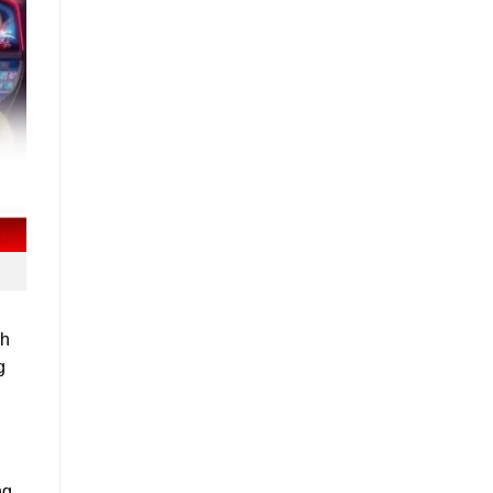
ch
g
ng