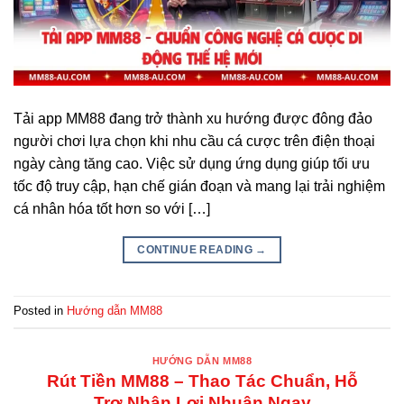
Tải app MM88 đang trở thành xu hướng được đông đảo
người chơi lựa chọn khi nhu cầu cá cược trên điện thoại
ngày càng tăng cao. Việc sử dụng ứng dụng giúp tối ưu
tốc độ truy cập, hạn chế gián đoạn và mang lại trải nghiệm
cá nhân hóa tốt hơn so với […]
CONTINUE READING
→
Posted in
Hướng dẫn MM88
HƯỚNG DẪN MM88
Rút Tiền MM88 – Thao Tác Chuẩn, Hỗ
Trợ Nhận Lợi Nhuận Ngay