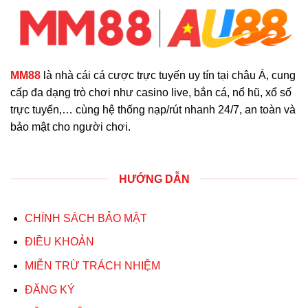
Bộ
Hấp
Kiến
Dẫn
Thức
Xổ
Số
MM88
Cần
MM88
là nhà cái cá cược trực tuyến uy tín tại châu Á, cung
Biết
cấp đa dạng trò chơi như casino live, bắn cá, nổ hũ, xổ số
trực tuyến,… cùng hệ thống nạp/rút nhanh 24/7, an toàn và
bảo mật cho người chơi.
HƯỚNG DẪN
CHÍNH SÁCH BẢO MẬT
ĐIỀU KHOẢN
MIỄN TRỪ TRÁCH NHIỆM
ĐĂNG KÝ