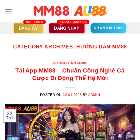
Skip
to
content
ĐĂNG KÝ
ĐĂNG NHẬP
NHẬN KM 188K
CATEGORY ARCHIVES:
HƯỚNG DẪN MM88
HƯỚNG DẪN MM88
Tải App MM88 – Chuẩn Công Nghệ Cá
Cược Di Động Thế Hệ Mới
POSTED ON
22.01.2026
BY
ADMIN
22
Th1