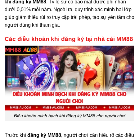
khi
đăng ký MM88
. Tỷ lệ sự cố bảo mật được ghi nhận
dưới 0,01% mỗi năm. Ngoài ra, quy trình xác minh hai lớp
giúp giảm thiểu rủi ro truy cập trái phép, tạo sự yên tâm cho
người dùng khi tham gia.
Các điều khoản khi đăng ký tại nhà cái MM88
Điều khoản minh bạch khi đăng ký MM88 cho người chơi
Trước khi
đăng ký MM88
, người chơi cần hiểu rõ các điều