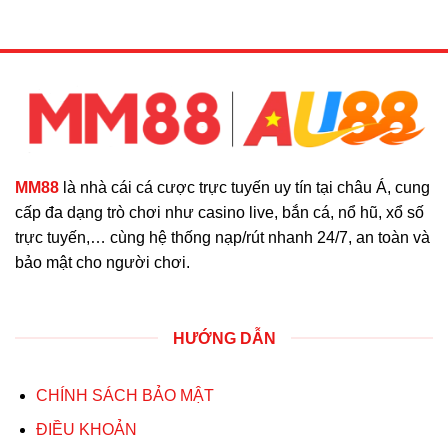
Dẫn
Là
Tính,
Tại
Gì
Tỷ
MM88
Và
Lệ
Toàn
Cược
Bộ
Hấp
Kiến
Dẫn
Thức
Xổ
Số
MM88
Cần
MM88
là nhà cái cá cược trực tuyến uy tín tại châu Á, cung
Biết
cấp đa dạng trò chơi như casino live, bắn cá, nổ hũ, xổ số
trực tuyến,… cùng hệ thống nạp/rút nhanh 24/7, an toàn và
bảo mật cho người chơi.
HƯỚNG DẪN
CHÍNH SÁCH BẢO MẬT
ĐIỀU KHOẢN