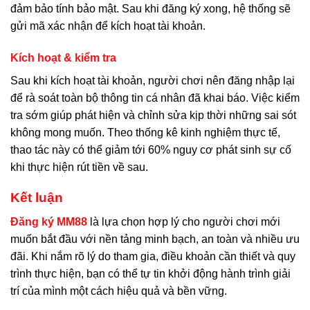
đảm bảo tính bảo mật. Sau khi đăng ký xong, hệ thống sẽ
gửi mã xác nhận để kích hoạt tài khoản.
Kích hoạt & kiểm tra
Sau khi kích hoạt tài khoản, người chơi nên đăng nhập lại
để rà soát toàn bộ thông tin cá nhân đã khai báo. Việc kiểm
tra sớm giúp phát hiện và chỉnh sửa kịp thời những sai sót
không mong muốn. Theo thống kê kinh nghiệm thực tế,
thao tác này có thể giảm tới 60% nguy cơ phát sinh sự cố
khi thực hiện rút tiền về sau.
Kết luận
Đăng ký MM88
là lựa chọn hợp lý cho người chơi mới
muốn bắt đầu với nền tảng minh bạch, an toàn và nhiều ưu
đãi. Khi nắm rõ lý do tham gia, điều khoản cần thiết và quy
trình thực hiện, bạn có thể tự tin khởi động hành trình giải
trí của mình một cách hiệu quả và bền vững.