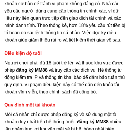
khoản cơ bản để tránh vi phạm không đáng có. Nhà cái
yêu cầu người dùng cung cấp thông tin chính xác, vì dữ
liệu này liên quan trực tiếp đến giao dịch tài chính và xác
minh danh tính. Theo thống kê, hơn 18% yêu cầu rút tiền bị
trì hoãn do sai lệch thông tin cá nhân. Việc đọc kỹ điều
khoản giúp giảm thiểu rủi ro và tiết kiệm thời gian về sau.
Điều kiện độ tuổi
Người chơi phải đủ 18 tuổi trở lên và thuộc khu vực được
phép
đăng ký MM88
và truy cập các dịch vụ. Hệ thống tự
động kiểm tra IP và thông tin khai báo để đảm bảo tuân thủ
quy định. Vi phạm điều kiện này có thể dẫn đến khóa tài
khoản vĩnh viễn, theo chính sách đã công bố.
Quy định một tài khoản
Mỗi cá nhân chỉ được phép đăng ký và sử dụng một tài
khoản duy nhất trên hệ thống. Việc
đăng ký MM88
nhiều
lần nhằm trục lợi khuyến mãi sẽ bị hệ thống phát hiện