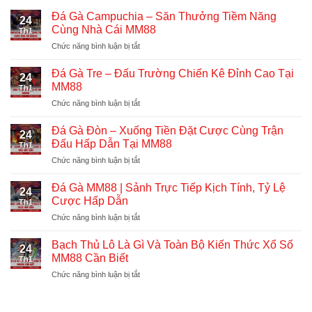
Đá Gà Campuchia – Săn Thưởng Tiềm Năng
24
Cùng Nhà Cái MM88
Th1
ở
Chức năng bình luận bị tắt
Đá
Gà
Đá Gà Tre – Đấu Trường Chiến Kê Đỉnh Cao Tại
24
Campuchia
MM88
Th1
–
ở
Chức năng bình luận bị tắt
Săn
Đá
Thưởng
Gà
Tiềm
Đá Gà Đòn – Xuống Tiền Đặt Cược Cùng Trận
24
Tre
Năng
Đấu Hấp Dẫn Tại MM88
Th1
–
Cùng
ở
Chức năng bình luận bị tắt
Đấu
Nhà
Đá
Trường
Cái
Gà
Chiến
Đá Gà MM88 | Sảnh Trực Tiếp Kịch Tính, Tỷ Lệ
MM88
24
Đòn
Kê
Cược Hấp Dẫn
Th1
–
Đỉnh
ở
Chức năng bình luận bị tắt
Xuống
Cao
Đá
Tiền
Tại
Gà
Đặt
Bạch Thủ Lô Là Gì Và Toàn Bộ Kiến Thức Xổ Số
MM88
24
MM88
Cược
MM88 Cần Biết
Th1
|
Cùng
ở
Chức năng bình luận bị tắt
Sảnh
Trận
Bạch
Trực
Đấu
Thủ
Tiếp
Hấp
Lô
Kịch