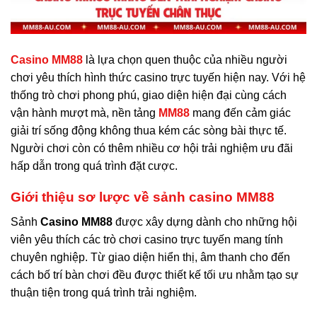
Casino MM88
là lựa chọn quen thuộc của nhiều người
chơi yêu thích hình thức casino trực tuyến hiện nay. Với hệ
thống trò chơi phong phú, giao diện hiện đại cùng cách
vận hành mượt mà, nền tảng
MM88
mang đến cảm giác
giải trí sống động không thua kém các sòng bài thực tế.
Người chơi còn có thêm nhiều cơ hội trải nghiệm ưu đãi
hấp dẫn trong quá trình đặt cược.
Giới thiệu sơ lược về sảnh casino MM88
Sảnh
Casino MM88
được xây dựng dành cho những hội
viên yêu thích các trò chơi casino trực tuyến mang tính
chuyên nghiệp. Từ giao diện hiển thị, âm thanh cho đến
cách bố trí bàn chơi đều được thiết kế tối ưu nhằm tạo sự
thuận tiện trong quá trình trải nghiệm.