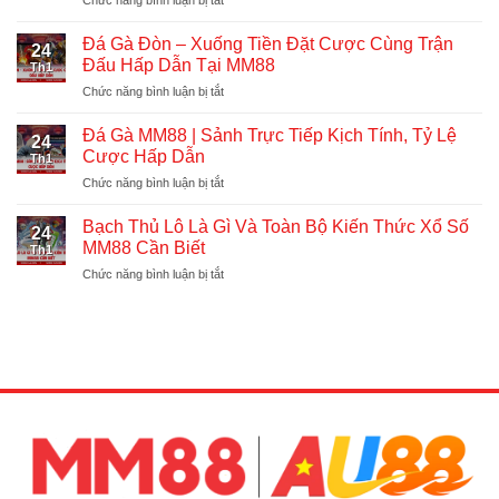
Chức năng bình luận bị tắt
Săn
Đá
Thưởng
Gà
Tiềm
Đá Gà Đòn – Xuống Tiền Đặt Cược Cùng Trận
24
Tre
Năng
Đấu Hấp Dẫn Tại MM88
Th1
–
Cùng
ở
Chức năng bình luận bị tắt
Đấu
Nhà
Đá
Trường
Cái
Gà
Chiến
Đá Gà MM88 | Sảnh Trực Tiếp Kịch Tính, Tỷ Lệ
MM88
24
Đòn
Kê
Cược Hấp Dẫn
Th1
–
Đỉnh
ở
Chức năng bình luận bị tắt
Xuống
Cao
Đá
Tiền
Tại
Gà
Đặt
Bạch Thủ Lô Là Gì Và Toàn Bộ Kiến Thức Xổ Số
MM88
24
MM88
Cược
MM88 Cần Biết
Th1
|
Cùng
ở
Chức năng bình luận bị tắt
Sảnh
Trận
Bạch
Trực
Đấu
Thủ
Tiếp
Hấp
Lô
Kịch
Dẫn
Là
Tính,
Tại
Gì
Tỷ
MM88
Và
Lệ
Toàn
Cược
Bộ
Hấp
Kiến
Dẫn
Thức
Xổ